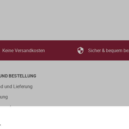
Keine Versandkosten
Sicher & bequem be
UND BESTELLUNG
d und Lieferung
lung
ngsarten
.