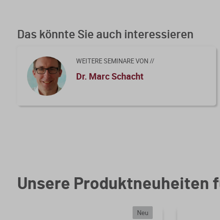
2. Die Voraussetzungen im Einzelnen
Kursfeedback geben
3. Wertansatz in der übernehmenden Gesellschaft
Das könnte Sie auch interessieren
4. Praktische Umsetzung der Buchwertfortführung
5. Steuerliche Folgen bei Ansatz des gemeinen Werts
WEITERE SEMINARE VON //
Dr. Marc Schacht
6. Besteuerung des Einbringungsgewinn II bei eingebrac
7. Verlust nach § 15a EStG, Fehlbetrag nach § 10a Ge
8. Grunderwerbsteuer
9. Wegfall EBITDA-Vortrag und Zinsvortrag
Unsere Produktneuheiten f
Neu