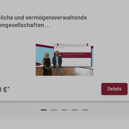
liche und vermögensverwaltende
ngesellschaften ...
Details
0 €
*