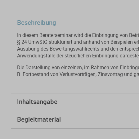
Beschreibung
In diesem Beraterseminar wird die Einbringung von Betr
§ 24 UmwStG strukturiert und anhand von Beispielen erl
Ausübung des Bewertungswahlrechts und den entspreche
Anwendungsfälle der steuerlichen Einbringung dargeste
Die Darstellung von einzelnen, im Rahmen von Einbrin
B. Fortbestand von Verlustvorträgen, Zinsvortrag und g
Inhaltsangabe
Inhalt
Begleitmaterial
1. Überblick über die Einbringung
Skript
Folien