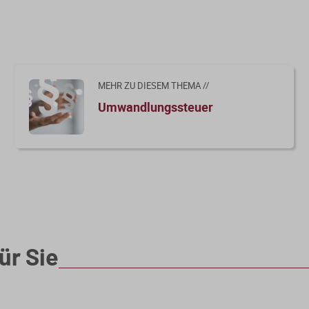
MEHR ZU DIESEM THEMA //
Umwandlungssteuer
hten Anteilen an Kapitalgesellschaften
wStG
ür Sie