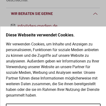
WIR BERATEN SIE GERNE
info@dws-medien.de
Diese Webseite verwendet Cookies.
+49 (0)30 2888 56-6
Wir verwenden Cookies, um Inhalte und Anzeigen zu
Mo.–Do. 08:00–16:00 Uhr
personalisieren, Funktionen für soziale Medien anbieten
Fr. 08:00–13:30 Uhr
zu können und die Zugriffe auf unsere Website zu
analysieren. Außerdem geben wir Informationen zu Ihrer
Verwendung unserer Website an unsere Partner für
SERVICE
soziale Medien, Werbung und Analysen weiter. Unsere
Partner führen diese Informationen möglicherweise mit
Hilfe (FAQ)
KAUF UND BESTELLUNG
weiteren Daten zusammen, die Sie ihnen bereitgestellt
Gesetze
haben oder die sie im Rahmen Ihrer Nutzung der Dienste
Versand und Lieferung
gesammelt haben.
Kontakt
Bestellung