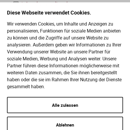
info@dws-medien.de
Diese Webseite verwendet Cookies.
+49 (0)30 2888 56-6
Wir verwenden Cookies, um Inhalte und Anzeigen zu
Mo.–Do. 08:00–16:00 Uhr
personalisieren, Funktionen für soziale Medien anbieten
Fr. 08:00–13:30 Uhr
zu können und die Zugriffe auf unsere Website zu
analysieren. Außerdem geben wir Informationen zu Ihrer
Verwendung unserer Website an unsere Partner für
SERVICE
soziale Medien, Werbung und Analysen weiter. Unsere
Partner führen diese Informationen möglicherweise mit
Hilfe (FAQ)
KAUF UND BESTELLUNG
weiteren Daten zusammen, die Sie ihnen bereitgestellt
Gesetze
haben oder die sie im Rahmen Ihrer Nutzung der Dienste
Versand und Lieferung
gesammelt haben.
Kontakt
Bestellung
Zahlungsarten
Alle zulassen
Impressum
AGB
Datenschutzbedingungen
Ablehnen