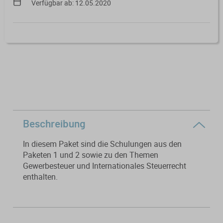
Verfügbar ab: 12.05.2020
Verfahrensrecht / Abgabenordnung
Kanzleischulungen
Bücher / Broschüren
Buchführung / Bilanzierung
Didaktisch aufgebaute Online-Kurse
mit Schaubildern und Testfragen.
Digitale Anwendungen
Kanzleiorganisation
Geldwäscheprävention
Digitale Tools zur Unterstützung von
Arbeitsvereinbarungen
Kanzlei und Mandanten.
KI-Nutzung
Mandatsvereinbarungen
Merkblatt-Datenbank
Datenschutz
Gebührenrecht
Beschreibung
FormularPilot
IT-Sicherheit
In diesem Paket sind die Schulungen aus den
Praxisvereinbarungen
Paketen 1 und 2 sowie zu den Themen
StBVV-Rechner
Berufsrecht
Gewerbesteuer und Internationales Steuerrecht
Beratungsfelder
enthalten.
Gemeinnützigkeit
Gebühren­berechnung leicht
Fit für die Ausbildung
gemacht
Nachfolgeberatung