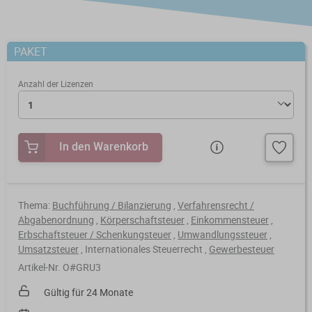
Steuerberatungsverträge
Seminar-Pakete
Einkommensteuererklärung
KONTAKT
Formulare
Ausbildungsbegleitung
PAKET
Prüfungsvorbereitung
Fahrtenbücher
Quer- und Wiedereinstieg
Anzahl der Lizenzen
Steuern
Fachwissen
Webinare
Einkommensteuer
In den Warenkorb
Erbschaftsteuer / Schenkungsteuer
Fundierte Informationen und
Live-Onlineveranstaltungen mit
Fachinhalte rund um Steuerrecht und
Interaktion und nachträglichem
Gewerbesteuer
Kanzleipraxis.
Zugriff auf Aufzeichnungen.
Thema:
Buchführung / Bilanzierung
,
Verfahrensrecht /
Abgabenordnung
,
Körperschaftsteuer
,
Einkommensteuer
,
Körperschaft- / Umwandlungsteuer
Erbschaftsteuer / Schenkungsteuer
,
Umwandlungssteuer
,
Merkblätter
Live-Termine
Umsatzsteuer
,
Internationales Steuerrecht
,
Gewerbesteuer
Lohnsteuer
Checklisten
Aufzeichnungen
Artikel-Nr. O#GRU3
Umsatzsteuer
Gültig für 24 Monate
Mandanten-Info