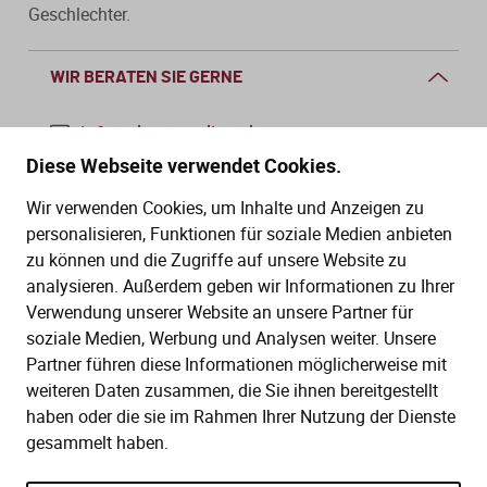
Geschlechter.
WIR BERATEN SIE GERNE
info@dws-medien.de
Diese Webseite verwendet Cookies.
+49 (0)30 2888 56-6
Wir verwenden Cookies, um Inhalte und Anzeigen zu
Mo.–Do. 08:00–16:00 Uhr
personalisieren, Funktionen für soziale Medien anbieten
Fr. 08:00–13:30 Uhr
zu können und die Zugriffe auf unsere Website zu
analysieren. Außerdem geben wir Informationen zu Ihrer
Verwendung unserer Website an unsere Partner für
SERVICE
soziale Medien, Werbung und Analysen weiter. Unsere
Partner führen diese Informationen möglicherweise mit
Hilfe (FAQ)
KAUF UND BESTELLUNG
weiteren Daten zusammen, die Sie ihnen bereitgestellt
Gesetze
haben oder die sie im Rahmen Ihrer Nutzung der Dienste
Versand und Lieferung
gesammelt haben.
Kontakt
Bestellung