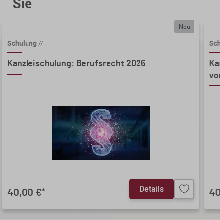
Sie
Neu
Schulung
//
Sc
Kanzleischulung: Berufsrecht 2026
Ka
vo
Details
40,00 €
40
*