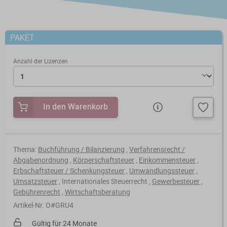
Steuerberatungsverträge
Seminar-Pakete
Einkommensteuererklärung
KONTAKT
Formulare
Ausbildungsbegleitung
PAKET
Prüfungsvorbereitung
Fahrtenbücher
Quer- und Wiedereinstieg
Anzahl der Lizenzen
Steuern
Fachwissen
Webinare
Einkommensteuer
In den Warenkorb
Erbschaftsteuer / Schenkungsteuer
Fundierte Informationen und
Live-Onlineveranstaltungen mit
Fachinhalte rund um Steuerrecht und
Interaktion und nachträglichem
Gewerbesteuer
Kanzleipraxis.
Zugriff auf Aufzeichnungen.
Thema:
Buchführung / Bilanzierung
,
Verfahrensrecht /
Abgabenordnung
,
Körperschaftsteuer
,
Einkommensteuer
,
Körperschaft- / Umwandlungsteuer
Erbschaftsteuer / Schenkungsteuer
,
Umwandlungssteuer
,
Merkblätter
Live-Termine
Umsatzsteuer
,
Internationales Steuerrecht
,
Gewerbesteuer
,
Lohnsteuer
Gebührenrecht
,
Wirtschaftsberatung
Checklisten
Aufzeichnungen
Artikel-Nr. O#GRU4
Umsatzsteuer
Mandanten-Info
Gültig für 24 Monate