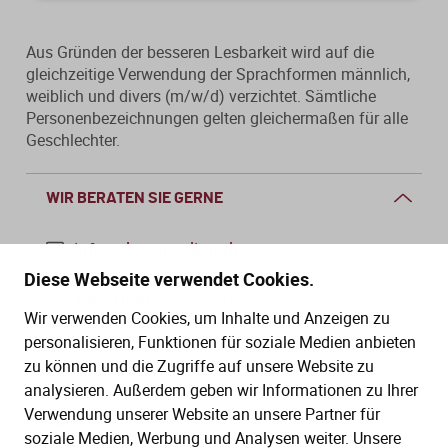
Aus Gründen der besseren Lesbarkeit wird auf die
gleichzeitige Verwendung der Sprachformen männlich,
weiblich und divers (m/w/d) verzichtet. Sämtliche
Personenbezeichnungen gelten gleichermaßen für alle
Geschlechter.
WIR BERATEN SIE GERNE
info@dws-medien.de
Diese Webseite verwendet Cookies.
+49 (0)30 2888 56-6
Wir verwenden Cookies, um Inhalte und Anzeigen zu
Mo.–Do. 08:00–16:00 Uhr
personalisieren, Funktionen für soziale Medien anbieten
Fr. 08:00–13:30 Uhr
zu können und die Zugriffe auf unsere Website zu
analysieren. Außerdem geben wir Informationen zu Ihrer
Verwendung unserer Website an unsere Partner für
SERVICE
soziale Medien, Werbung und Analysen weiter. Unsere