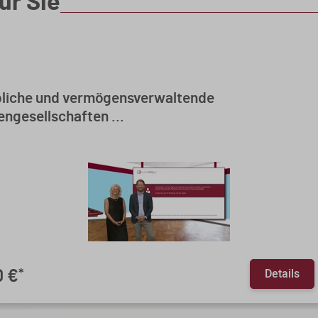
ür Sie
liche und vermögensverwaltende
ngesellschaften ...
Details
0 €
*