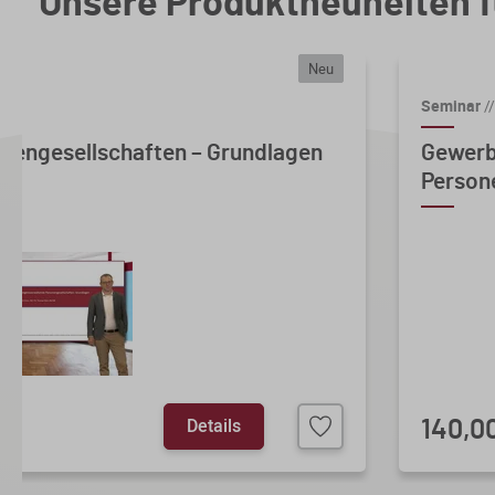
Unsere Produktneuheiten f
Neu
Seminar
//
nengesellschaften – Grundlagen
Gewerb
Persone
Details
140,0