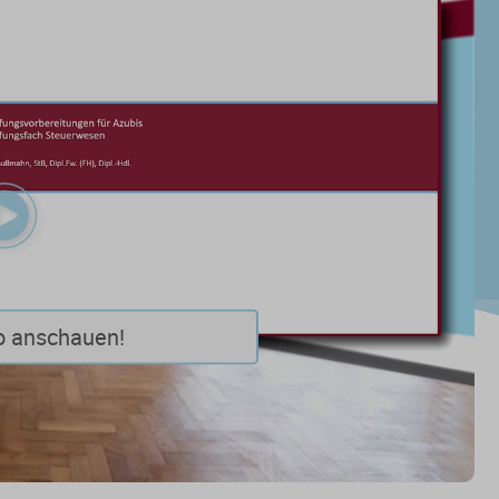
Play
Video
o anschauen!