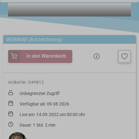
Steuerberatungsverträge
Seminar-Pakete
Einkommensteuererklärung
KONTAKT
Formulare
Ausbildungsbegleitung
Prüfungsvorbereitung
Fahrtenbücher
Quer- und Wiedereinstieg
WEBINAR (Aufzeichnung)
Steuern
In den Warenkorb
Fachwissen
Webinare
Einkommensteuer
Erbschaftsteuer / Schenkungsteuer
Fundierte Informationen und
Live-Onlineveranstaltungen mit
Fachinhalte rund um Steuerrecht und
Interaktion und nachträglichem
Artikel-Nr. O#9813
Gewerbesteuer
Kanzleipraxis.
Zugriff auf Aufzeichnungen.
Unbegrenzter Zugriff
Körperschaft- / Umwandlungsteuer
Verfügbar ab: 09.08.2026
Merkblätter
Live-Termine
Lohnsteuer
Live am: 14.09.2022 um 00:00 Uhr
Checklisten
Aufzeichnungen
Dauer: 1 Std. 2 min
Umsatzsteuer
Mandanten-Info