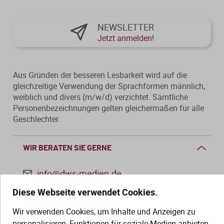
NEWSLETTER
Jetzt anmelden!
Aus Gründen der besseren Lesbarkeit wird auf die
gleichzeitige Verwendung der Sprachformen männlich,
weiblich und divers (m/w/d) verzichtet. Sämtliche
Personenbezeichnungen gelten gleichermaßen für alle
Geschlechter.
WIR BERATEN SIE GERNE
info@dws-medien.de
Diese Webseite verwendet Cookies.
+49 (0)30 2888 56-6
Wir verwenden Cookies, um Inhalte und Anzeigen zu
Mo.–Do. 08:00–16:00 Uhr
personalisieren, Funktionen für soziale Medien anbieten