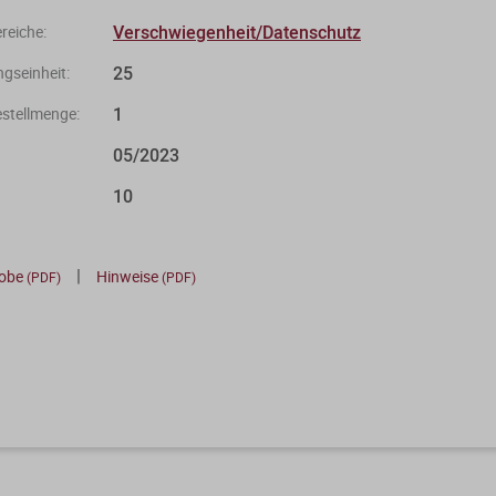
Verschwiegenheit/Datenschutz
eiche:
25
gseinheit:
1
stellmenge:
05/2023
10
|
robe
Hinweise
(PDF)
(PDF)