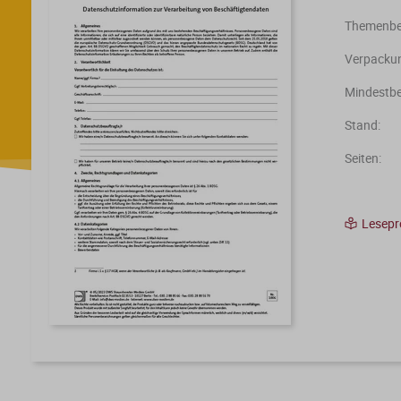
Themenber
Verpackun
Mindestbe
Stand:
Seiten:
Lesep