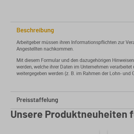
Beschreibung
Arbeitgeber müssen ihren Informationspflichten zur V
Angestellten nachkommen.
Mit diesem Formular und den dazugehörigen Hinweisen k
werden, welche ihrer Daten im Unternehmen verarbeitet 
weitergegeben werden (z. B. im Rahmen der Lohn- und 
Preisstaffelung
ab
50 Stk.
1,62 € * sparen Sie 22%
Unsere Produktneuheiten f
ab
100 Stk.
1,31 € * sparen Sie 37%