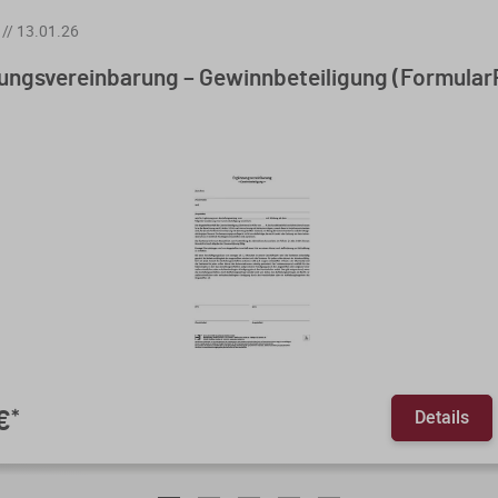
//
13.01.26
ungsvereinbarung – Gewinnbeteiligung (FormularP
Details
€
*