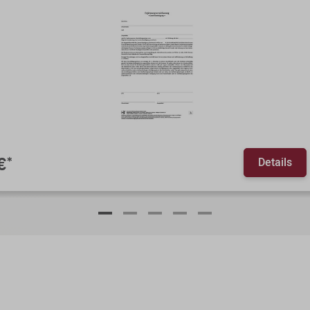
Details
€
*