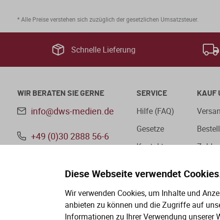
* Alle Preise verstehen sich zuzüglich der gesetzlichen Umsatzsteuer.
Schnelle Lieferung
WIR BERATEN SIE GERNE
SERVICE
KAUF 
info@dws-medien.de
Hilfe (FAQ)
Versan
Gesetze
Bestel
+49 (0)30 2888 56-6
Kontakt
Zahlu
Mo.–Do. 08:00–16:00 Uhr
Fr. 08:00–13:30 Uhr
Diese Webseite verwendet Cookies
Aus Gründen der besseren Lesbarkeit wird auf die gleichz
Wir verwenden Cookies, um Inhalte und Anzei
divers (m/w/d) verzichtet. Sämtliche Personenbezeichnung
anbieten zu können und die Zugriffe auf uns
Informationen zu Ihrer Verwendung unserer W