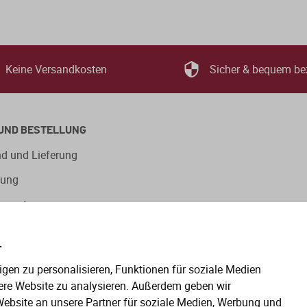
Keine Versandkosten
Sicher & bequem be
UND BESTELLUNG
d und Lieferung
lung
ngsarten
.
eitige Verwendung der Sprachformen männlich, weiblich und
gen zu personalisieren, Funktionen für soziale Medien
en gelten gleichermaßen für alle Geschlechter.
ere Website zu analysieren. Außerdem geben wir
ebsite an unsere Partner für soziale Medien, Werbung und