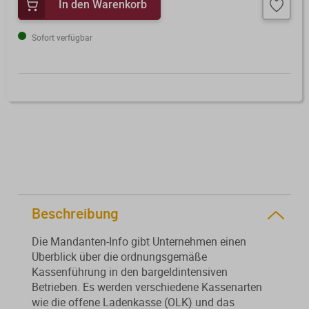
In den Warenkorb
Von der Ausbildung bis zur
Der DWS StBVV-Rechner
Sanierungsberatung
erfolgreichen Prüfung – entdecken
unterstützt Sie bei der schnellen
Sofort verfügbar
Sie unsere Ausbildungsbegleitung
und korrekten
Wirtschaftsberatung
für Steuerfachangestellte.
Gebührenberechnung.
Existenzgründung
Alle Weiterbildungen
Alle Fachmedien
Alle Produkte
Erscheint in Kürze
Erscheint in Kürze
Themenpakete
Beschreibung
Neuheiten
Neuheiten
Die Mandanten-Info gibt Unternehmen einen
Überblick über die ordnungsgemäße
Aktuelles Programm
Kassenführung in den bargeldintensiven
Betrieben. Es werden verschiedene Kassenarten
wie die offene Ladenkasse (OLK) und das