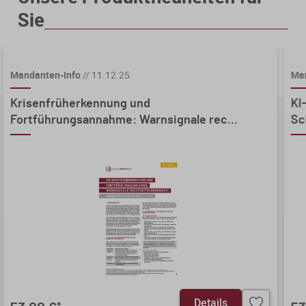
Sie
Mandanten-Info
//
11.12.25
Man
Krisenfrüherkennung und
KI
Fortführungsannahme: Warnsignale rec...
Sc
Details