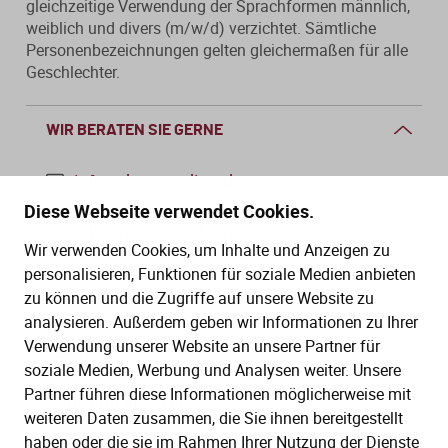
gleichzeitige Verwendung der Sprachformen männlich,
weiblich und divers (m/w/d) verzichtet. Sämtliche
Personenbezeichnungen gelten gleichermaßen für alle
Geschlechter.
WIR BERATEN SIE GERNE
info@dws-medien.de
Diese Webseite verwendet Cookies.
+49 (0)30 2888 56-6
Wir verwenden Cookies, um Inhalte und Anzeigen zu
Mo.–Do. 08:00–16:00 Uhr
personalisieren, Funktionen für soziale Medien anbieten
Fr. 08:00–13:30 Uhr
zu können und die Zugriffe auf unsere Website zu
analysieren. Außerdem geben wir Informationen zu Ihrer
Verwendung unserer Website an unsere Partner für
SERVICE
soziale Medien, Werbung und Analysen weiter. Unsere
Partner führen diese Informationen möglicherweise mit
Hilfe (FAQ)
KAUF UND BESTELLUNG
weiteren Daten zusammen, die Sie ihnen bereitgestellt
Gesetze
haben oder die sie im Rahmen Ihrer Nutzung der Dienste