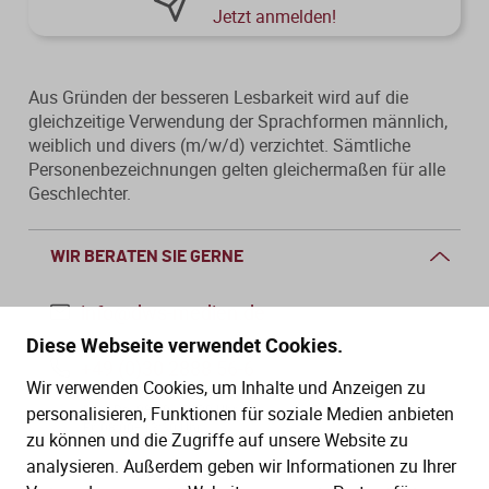
Jetzt anmelden!
Aus Gründen der besseren Lesbarkeit wird auf die
gleichzeitige Verwendung der Sprachformen männlich,
weiblich und divers (m/w/d) verzichtet. Sämtliche
Personenbezeichnungen gelten gleichermaßen für alle
Geschlechter.
WIR BERATEN SIE GERNE
info@dws-medien.de
Diese Webseite verwendet Cookies.
+49 (0)30 2888 56-6
Wir verwenden Cookies, um Inhalte und Anzeigen zu
Mo.–Do. 08:00–16:00 Uhr
personalisieren, Funktionen für soziale Medien anbieten
Fr. 08:00–13:30 Uhr
zu können und die Zugriffe auf unsere Website zu
analysieren. Außerdem geben wir Informationen zu Ihrer