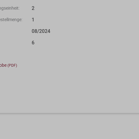
2
gseinheit:
1
stellmenge:
08/2024
6
robe
(PDF)