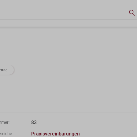
rtrag
83
mmer:
Praxisvereinbarungen
eiche: