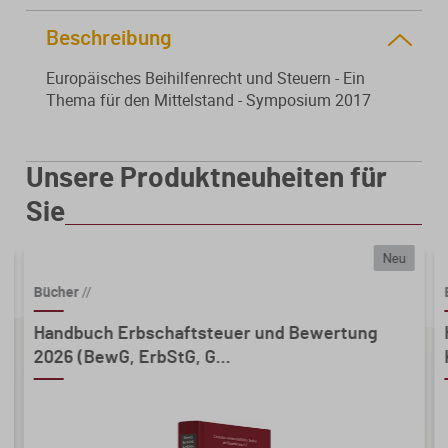
Von der Ausbildung bis zur
Der DWS StBVV-Rechner
Sanierungsberatung
Beschreibung
erfolgreichen Prüfung – entdecken
unterstützt Sie bei der schnellen
Sie unsere Ausbildungsbegleitung
und korrekten
Europäisches Beihilfenrecht und Steuern - Ein
Wirtschaftsberatung
für Steuerfachangestellte.
Gebührenberechnung.
Thema für den Mittelstand - Symposium 2017
Existenzgründung
Unsere Produktneuheiten für
Alle Weiterbildungen
Alle Fachmedien
Sie
Alle Produkte
Neu
Erscheint in Kürze
Erscheint in Kürze
Bücher
//
Themenpakete
Handbuch Erbschaftsteuer und Bewertung
Neuheiten
Neuheiten
2026 (BewG, ErbStG, G...
Aktuelles Programm