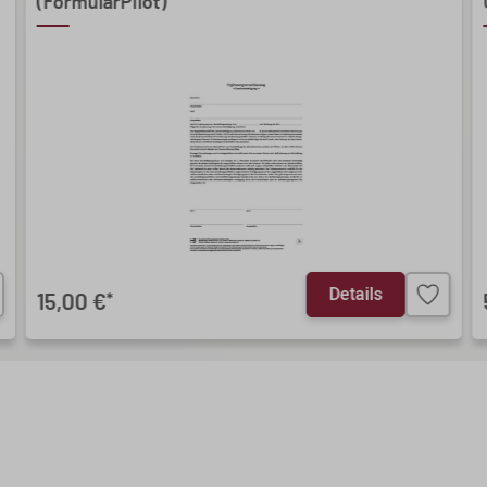
(FormularPilot)
Details
15,00 €
*