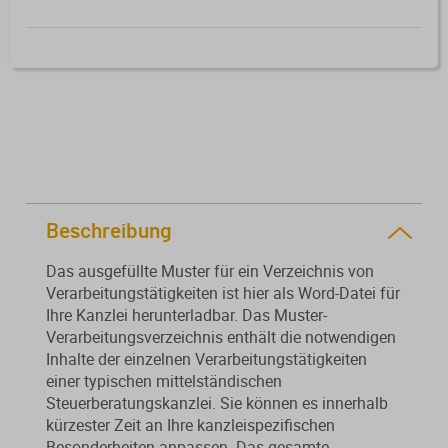
Von der Ausbildung bis zur
Der DWS StBVV-Rechner
Sanierungsberatung
erfolgreichen Prüfung – entdecken
unterstützt Sie bei der schnellen
Sie unsere Ausbildungsbegleitung
und korrekten
Wirtschaftsberatung
für Steuerfachangestellte.
Gebührenberechnung.
Existenzgründung
Alle Weiterbildungen
Alle Fachmedien
Beschreibung
Alle Produkte
Erscheint in Kürze
Erscheint in Kürze
Das ausgefüllte Muster für ein Verzeichnis von
Verarbeitungstätigkeiten ist hier als Word-Datei für
Themenpakete
Ihre Kanzlei herunterladbar. Das Muster-
Verarbeitungsverzeichnis enthält die notwendigen
Neuheiten
Neuheiten
Inhalte der einzelnen Verarbeitungstätigkeiten
einer typischen mittelständischen
Aktuelles Programm
Steuerberatungskanzlei. Sie können es innerhalb
kürzester Zeit an Ihre kanzleispezifischen
Besonderheiten anpassen. Das gesamte