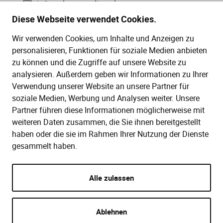
info@dws-medien.de
Diese Webseite verwendet Cookies.
+49 (0)30 2888 56-6
Wir verwenden Cookies, um Inhalte und Anzeigen zu
Mo.–Do. 08:00–16:00 Uhr
personalisieren, Funktionen für soziale Medien anbieten
Fr. 08:00–13:30 Uhr
zu können und die Zugriffe auf unsere Website zu
analysieren. Außerdem geben wir Informationen zu Ihrer
Verwendung unserer Website an unsere Partner für
SERVICE
soziale Medien, Werbung und Analysen weiter. Unsere
Partner führen diese Informationen möglicherweise mit
Hilfe (FAQ)
KAUF UND BESTELLUNG
weiteren Daten zusammen, die Sie ihnen bereitgestellt
Gesetze
haben oder die sie im Rahmen Ihrer Nutzung der Dienste
Versand und Lieferung
gesammelt haben.
Kontakt
Bestellung
Zahlungsarten
Alle zulassen
Impressum
AGB
Datenschutzbedingungen
Ablehnen