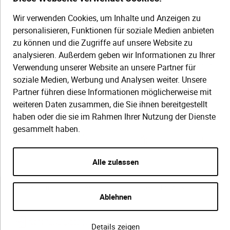
+49 (0)30 2888 56-6
Wir verwenden Cookies, um Inhalte und Anzeigen zu
Mo.–Do. 08:00–16:00 Uhr
personalisieren, Funktionen für soziale Medien anbieten
Fr. 08:00–13:30 Uhr
zu können und die Zugriffe auf unsere Website zu
analysieren. Außerdem geben wir Informationen zu Ihrer
Verwendung unserer Website an unsere Partner für
SERVICE
soziale Medien, Werbung und Analysen weiter. Unsere
Partner führen diese Informationen möglicherweise mit
Hilfe (FAQ)
KAUF UND BESTELLUNG
weiteren Daten zusammen, die Sie ihnen bereitgestellt
Gesetze
haben oder die sie im Rahmen Ihrer Nutzung der Dienste
Versand und Lieferung
gesammelt haben.
Kontakt
Bestellung
Zahlungsarten
Alle zulassen
Impressum
AGB
Datenschutzbedingungen
Ablehnen
Details zeigen