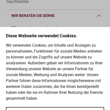
Geschlechter.
WIR BERATEN SIE GERNE
info@dws-medien.de
Diese Webseite verwendet Cookies.
+49 (0)30 2888 56-6
Wir verwenden Cookies, um Inhalte und Anzeigen zu
Mo.–Do. 08:00–16:00 Uhr
personalisieren, Funktionen für soziale Medien anbieten
Fr. 08:00–13:30 Uhr
zu können und die Zugriffe auf unsere Website zu
analysieren. Außerdem geben wir Informationen zu Ihrer
Verwendung unserer Website an unsere Partner für
SERVICE
soziale Medien, Werbung und Analysen weiter. Unsere
Partner führen diese Informationen möglicherweise mit
Hilfe (FAQ)
KAUF UND BESTELLUNG
weiteren Daten zusammen, die Sie ihnen bereitgestellt
Gesetze
haben oder die sie im Rahmen Ihrer Nutzung der Dienste
Versand und Lieferung
gesammelt haben.
Kontakt
Bestellung