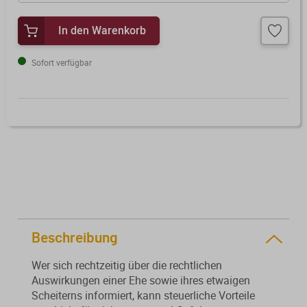
Von der Ausbildung bis zur
Der DWS StBVV-Rechner
Sanierungsberatung
erfolgreichen Prüfung – entdecken
unterstützt Sie bei der schnellen
In den Warenkorb
Sie unsere Ausbildungsbegleitung
und korrekten
Wirtschaftsberatung
für Steuerfachangestellte.
Gebührenberechnung.
Sofort verfügbar
Existenzgründung
Alle Weiterbildungen
Alle Fachmedien
Alle Produkte
Erscheint in Kürze
Erscheint in Kürze
Themenpakete
Neuheiten
Neuheiten
Beschreibung
Aktuelles Programm
Wer sich rechtzeitig über die rechtlichen
Auswirkungen einer Ehe sowie ihres etwaigen
Scheiterns informiert, kann steuerliche Vorteile