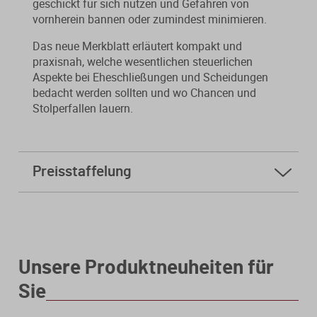
geschickt für sich nutzen und Gefahren von
vornherein bannen oder zumindest minimieren.
Das neue Merkblatt erläutert kompakt und
praxisnah, welche wesentlichen steuerlichen
Aspekte bei Eheschließungen und Scheidungen
bedacht werden sollten und wo Chancen und
Stolperfallen lauern.
Preisstaffelung
ab
5 Stk.
3,40 € * sparen Sie 96%
ab
10 Stk.
2,40 € * sparen Sie 97%
Unsere Produktneuheiten für
Sie