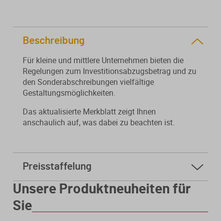
Beschreibung
Für kleine und mittlere Unternehmen bieten die
Regelungen zum Investitionsabzugsbetrag und zu
den Sonderabschreibungen vielfältige
Gestaltungsmöglichkeiten.
Das aktualisierte Merkblatt zeigt Ihnen
anschaulich auf, was dabei zu beachten ist.
Preisstaffelung
ab
5 Stk.
4,40 € * sparen Sie 48%
Unsere Produktneuheiten für
ab
10 Stk.
3,00 € * sparen Sie 65%
Sie
Mindestbestellmenge 2 Stk.