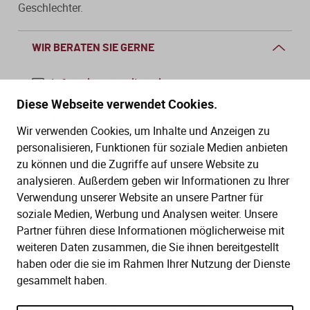
Geschlechter.
WIR BERATEN SIE GERNE
info@dws-medien.de
Diese Webseite verwendet Cookies.
+49 (0)30 2888 56-6
Wir verwenden Cookies, um Inhalte und Anzeigen zu
Mo.–Do. 08:00–16:00 Uhr
personalisieren, Funktionen für soziale Medien anbieten
Fr. 08:00–13:30 Uhr
zu können und die Zugriffe auf unsere Website zu
analysieren. Außerdem geben wir Informationen zu Ihrer
Verwendung unserer Website an unsere Partner für
SERVICE
soziale Medien, Werbung und Analysen weiter. Unsere
Partner führen diese Informationen möglicherweise mit
Hilfe (FAQ)
KAUF UND BESTELLUNG
weiteren Daten zusammen, die Sie ihnen bereitgestellt
Gesetze
haben oder die sie im Rahmen Ihrer Nutzung der Dienste
Versand und Lieferung
gesammelt haben.
Kontakt
Bestellung