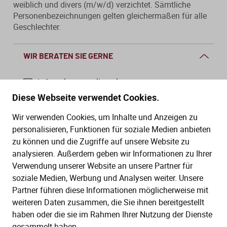
weiblich und divers (m/w/d) verzichtet. Sämtliche
Personenbezeichnungen gelten gleichermaßen für alle
Geschlechter.
WIR BERATEN SIE GERNE
info@dws-medien.de
Diese Webseite verwendet Cookies.
+49 (0)30 2888 56-6
Wir verwenden Cookies, um Inhalte und Anzeigen zu
Mo.–Do. 08:00–16:00 Uhr
personalisieren, Funktionen für soziale Medien anbieten
Fr. 08:00–13:30 Uhr
zu können und die Zugriffe auf unsere Website zu
analysieren. Außerdem geben wir Informationen zu Ihrer
Verwendung unserer Website an unsere Partner für
SERVICE
soziale Medien, Werbung und Analysen weiter. Unsere
Partner führen diese Informationen möglicherweise mit
Hilfe (FAQ)
KAUF UND BESTELLUNG
weiteren Daten zusammen, die Sie ihnen bereitgestellt
Gesetze
haben oder die sie im Rahmen Ihrer Nutzung der Dienste
Versand und Lieferung
gesammelt haben.