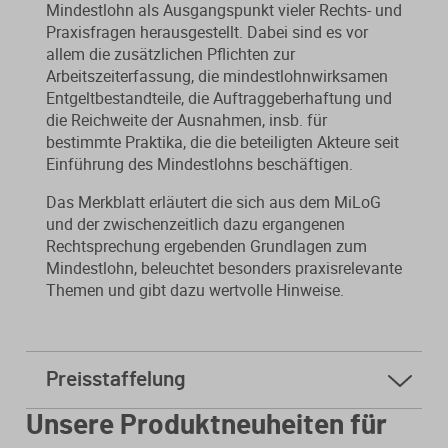
Mindestlohn als Ausgangspunkt vieler Rechts- und
Praxisfragen herausgestellt. Dabei sind es vor
allem die zusätzlichen Pflichten zur
Arbeitszeiterfassung, die mindestlohnwirksamen
Entgeltbestandteile, die Auftraggeberhaftung und
die Reichweite der Ausnahmen, insb. für
bestimmte Praktika, die die beteiligten Akteure seit
Einführung des Mindestlohns beschäftigen.
Das Merkblatt erläutert die sich aus dem MiLoG
und der zwischenzeitlich dazu ergangenen
Rechtsprechung ergebenden Grundlagen zum
Mindestlohn, beleuchtet besonders praxisrelevante
Themen und gibt dazu wertvolle Hinweise.
Preisstaffelung
ab
5 Stk.
5,00 € * sparen Sie 50%
Unsere Produktneuheiten für
ab
10 Stk.
3,20 € * sparen Sie 68%