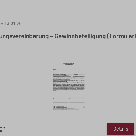
//
13.01.26
ungsvereinbarung – Gewinnbeteiligung (FormularP
Details
€
*