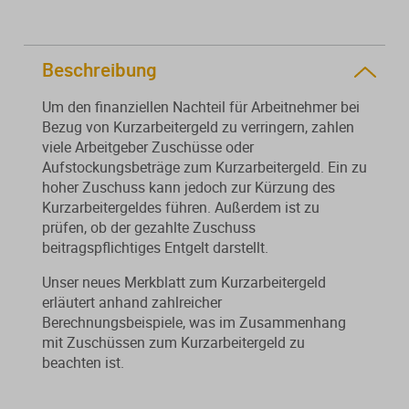
Von der Ausbildung bis zur
Der DWS StBVV-Rechner
Sanierungsberatung
erfolgreichen Prüfung – entdecken
unterstützt Sie bei der schnellen
Sie unsere Ausbildungsbegleitung
und korrekten
Beschreibung
Wirtschaftsberatung
für Steuerfachangestellte.
Gebührenberechnung.
Um den finanziellen Nachteil für Arbeitnehmer bei
Existenzgründung
Bezug von Kurzarbeitergeld zu verringern, zahlen
viele Arbeitgeber Zuschüsse oder
Aufstockungsbeträge zum Kurzarbeitergeld. Ein zu
Alle Weiterbildungen
Alle Fachmedien
hoher Zuschuss kann jedoch zur Kürzung des
Kurzarbeitergeldes führen. Außerdem ist zu
Alle Produkte
prüfen, ob der gezahlte Zuschuss
Erscheint in Kürze
Erscheint in Kürze
beitragspflichtiges Entgelt darstellt.
Themenpakete
Unser neues Merkblatt zum Kurzarbeitergeld
erläutert anhand zahlreicher
Neuheiten
Neuheiten
Berechnungsbeispiele, was im Zusammenhang
mit Zuschüssen zum Kurzarbeitergeld zu
Aktuelles Programm
beachten ist.