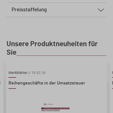
Preisstaffelung
ab
5 Stk.
4,00 € * sparen Sie 96%
ab
10 Stk.
2,70 € * sparen Sie 97%
Unsere Produktneuheiten für
Sie
Merkblätter
//
18.02.26
d
Reihengeschäfte in der Umsatzsteuer