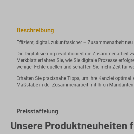
Beschreibung
Effizient, digital, zukunftssicher – Zusammenarbeit neu
Die Digitalisierung revolutioniert die Zusammenarbeit
Merkblatt erfahren Sie, wie Sie digitale Prozesse erfolgre
weniger Fehlerquellen und schaffen Sie mehr Zeit für 
Erhalten Sie praxisnahe Tipps, um Ihre Kanzlei optimal 
Maßstäbe in der Zusammenarbeit mit Ihren Mandanten
Preisstaffelung
ab
5 Stk.
4,40 € * sparen Sie 48%
Unsere Produktneuheiten f
ab
10 Stk.
3,00 € * sparen Sie 65%