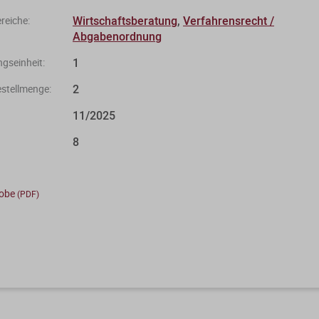
Wirtschaftsberatung
,
Verfahrensrecht /
eiche:
Abgabenordnung
1
gseinheit:
2
stellmenge:
11/2025
8
robe
(PDF)