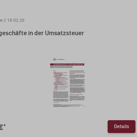
er
//
18.02.26
geschäfte in der Umsatzsteuer
Details
€
*