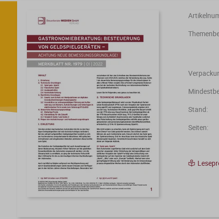
Artikelnu
Themenber
Verpackun
Mindestbe
Stand:
Seiten:
Lesep