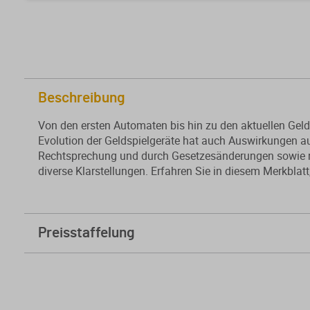
Beschreibung
Von den ersten Automaten bis hin zu den aktuellen Gelds
Evolution der Geldspielgeräte hat auch Auswirkungen au
Rechtsprechung und durch Gesetzesänderungen sowie n
diverse Klarstellungen. Erfahren Sie in diesem Merkblat
Preisstaffelung
ab
5 Stk.
3,80 € * sparen Sie 94%
ab
10 Stk.
2,60 € * sparen Sie 96%