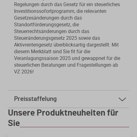
Regelungen durch das Gesetz für ein steuerliches
Investitionssofortprogramm, die relevanten
Gesetzesänderungen durch das
Standortförderungsgesetz, die
Steuerrechtsänderungen durch das
Steueränderungsgesetz 2025 sowie das
Aktivrentengesetz überblicksartig dargestellt. Mit
diesem Merkblatt sind Sie fit für die
Veranlagungssaison 2025 und gewappnet für die
steuerlichen Beratungen und Fragestellungen ab
VZ 2026!
Preisstaffelung
ab
5 Stk.
5,00 € * sparen Sie 50%
Unsere Produktneuheiten für
ab
10 Stk.
3,20 € * sparen Sie 68%
Sie
Mindestbestellmenge 2 Stk.