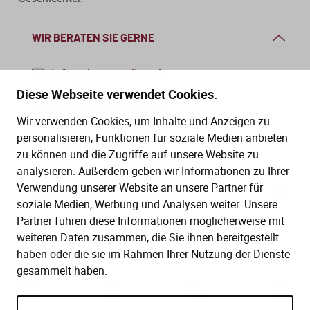
WIR BERATEN SIE GERNE
info@dws-medien.de
Diese Webseite verwendet Cookies.
+49 (0)30 2888 56-6
Wir verwenden Cookies, um Inhalte und Anzeigen zu
Mo.–Do. 08:00–16:00 Uhr
personalisieren, Funktionen für soziale Medien anbieten
Fr. 08:00–13:30 Uhr
zu können und die Zugriffe auf unsere Website zu
analysieren. Außerdem geben wir Informationen zu Ihrer
Verwendung unserer Website an unsere Partner für
SERVICE
soziale Medien, Werbung und Analysen weiter. Unsere
Partner führen diese Informationen möglicherweise mit
Hilfe (FAQ)
KAUF UND BESTELLUNG
weiteren Daten zusammen, die Sie ihnen bereitgestellt
Gesetze
haben oder die sie im Rahmen Ihrer Nutzung der Dienste
Versand und Lieferung
gesammelt haben.
Kontakt
Bestellung