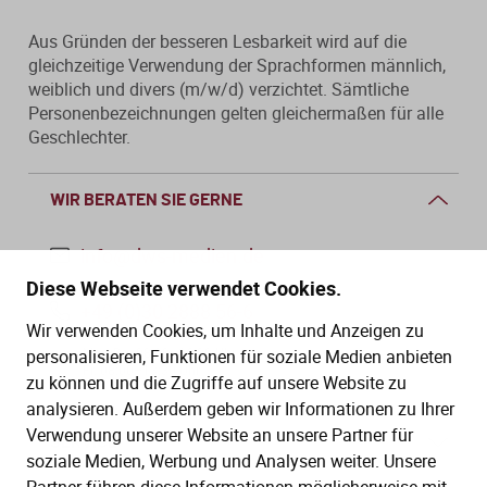
Aus Gründen der besseren Lesbarkeit wird auf die
gleichzeitige Verwendung der Sprachformen männlich,
weiblich und divers (m/w/d) verzichtet. Sämtliche
Personenbezeichnungen gelten gleichermaßen für alle
Geschlechter.
WIR BERATEN SIE GERNE
info@dws-medien.de
Diese Webseite verwendet Cookies.
+49 (0)30 2888 56-6
Wir verwenden Cookies, um Inhalte und Anzeigen zu
Mo.–Do. 08:00–16:00 Uhr
personalisieren, Funktionen für soziale Medien anbieten
Fr. 08:00–13:30 Uhr
zu können und die Zugriffe auf unsere Website zu
analysieren. Außerdem geben wir Informationen zu Ihrer
Verwendung unserer Website an unsere Partner für
SERVICE
soziale Medien, Werbung und Analysen weiter. Unsere