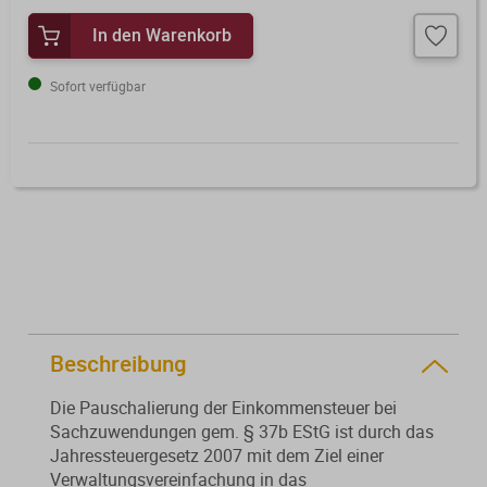
Von der Ausbildung bis zur
Der DWS StBVV-Rechner
In den Warenkorb
Sanierungsberatung
erfolgreichen Prüfung – entdecken
unterstützt Sie bei der schnellen
Sie unsere Ausbildungsbegleitung
und korrekten
Sofort verfügbar
Wirtschaftsberatung
für Steuerfachangestellte.
Gebührenberechnung.
Existenzgründung
Alle Weiterbildungen
Alle Fachmedien
Alle Produkte
Erscheint in Kürze
Erscheint in Kürze
Themenpakete
Beschreibung
Neuheiten
Neuheiten
Die Pauschalierung der Einkommensteuer bei
Aktuelles Programm
Sachzuwendungen gem. § 37b EStG ist durch das
Jahressteuergesetz 2007 mit dem Ziel einer
Verwaltungsvereinfachung in das