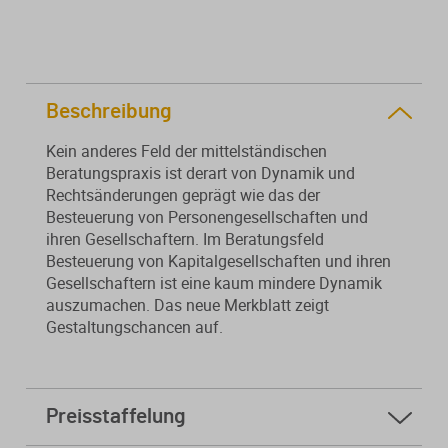
Von der Ausbildung bis zur
Der DWS StBVV-Rechner
Sanierungsberatung
erfolgreichen Prüfung – entdecken
unterstützt Sie bei der schnellen
Sie unsere Ausbildungsbegleitung
und korrekten
Wirtschaftsberatung
für Steuerfachangestellte.
Gebührenberechnung.
Beschreibung
Existenzgründung
Kein anderes Feld der mittelständischen
Beratungspraxis ist derart von Dynamik und
Alle Weiterbildungen
Alle Fachmedien
Rechtsänderungen geprägt wie das der
Besteuerung von Personengesellschaften und
Alle Produkte
ihren Gesellschaftern. Im Beratungsfeld
Besteuerung von Kapitalgesellschaften und ihren
Erscheint in Kürze
Erscheint in Kürze
Gesellschaftern ist eine kaum mindere Dynamik
auszumachen. Das neue Merkblatt zeigt
Themenpakete
Gestaltungschancen auf.
Neuheiten
Neuheiten
Aktuelles Programm
Preisstaffelung