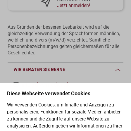
Jetzt anmelden!
Aus Gründen der besseren Lesbarkeit wird auf die
gleichzeitige Verwendung der Sprachformen männlich,
weiblich und divers (m/w/d) verzichtet. Sämtliche
Personenbezeichnungen gelten gleichermaßen für alle
Geschlechter.
WIR BERATEN SIE GERNE
info@dws-medien.de
Diese Webseite verwendet Cookies.
+49 (0)30 2888 56-6
Wir verwenden Cookies, um Inhalte und Anzeigen zu
Mo.–Do. 08:00–16:00 Uhr
personalisieren, Funktionen für soziale Medien anbieten
Fr. 08:00–13:30 Uhr
zu können und die Zugriffe auf unsere Website zu
analysieren. Außerdem geben wir Informationen zu Ihrer