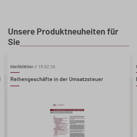
ab
5 Stk.
4,00 € * sparen Sie 96%
ab
10 Stk.
2,70 € * sparen Sie 97%
Unsere Produktneuheiten für
Sie
Merkblätter
//
18.02.26
d
Reihengeschäfte in der Umsatzsteuer