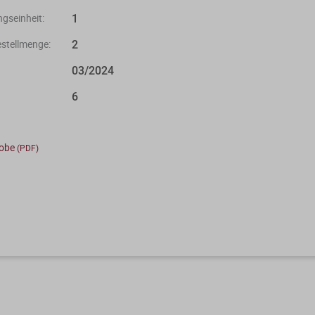
1
gseinheit:
2
stellmenge:
03/2024
6
robe
(PDF)