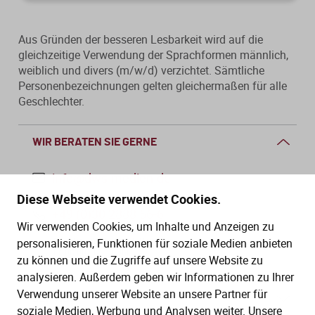
Aus Gründen der besseren Lesbarkeit wird auf die
gleichzeitige Verwendung der Sprachformen männlich,
weiblich und divers (m/w/d) verzichtet. Sämtliche
Personenbezeichnungen gelten gleichermaßen für alle
Geschlechter.
WIR BERATEN SIE GERNE
info@dws-medien.de
Diese Webseite verwendet Cookies.
+49 (0)30 2888 56-6
Wir verwenden Cookies, um Inhalte und Anzeigen zu
Mo.–Do. 08:00–16:00 Uhr
personalisieren, Funktionen für soziale Medien anbieten
Fr. 08:00–13:30 Uhr
zu können und die Zugriffe auf unsere Website zu
analysieren. Außerdem geben wir Informationen zu Ihrer
Verwendung unserer Website an unsere Partner für
SERVICE
soziale Medien, Werbung und Analysen weiter. Unsere