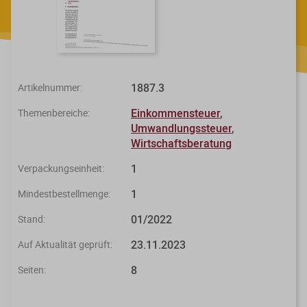
Steuerberatungsverträge
Seminar-Pakete
Einkommensteuererklärung
KONTAKT
Formulare
Ausbildungsbegleitung
Prüfungsvorbereitung
Fahrtenbücher
Quer- und Wiedereinstieg
1887.3
Artikelnummer:
Steuern
Einkommensteuer
,
Themenbereiche:
Umwandlungssteuer
,
Fachwissen
Webinare
Einkommensteuer
Wirtschaftsberatung
Erbschaftsteuer / Schenkungsteuer
Fundierte Informationen und
Live-Onlineveranstaltungen mit
1
Verpackungseinheit:
Fachinhalte rund um Steuerrecht und
Interaktion und nachträglichem
Gewerbesteuer
Kanzleipraxis.
Zugriff auf Aufzeichnungen.
1
Mindestbestellmenge:
01/2022
Stand:
Körperschaft- / Umwandlungsteuer
Merkblätter
Live-Termine
23.11.2023
Auf Aktualität geprüft:
Lohnsteuer
Checklisten
Aufzeichnungen
8
Seiten:
Umsatzsteuer
Mandanten-Info