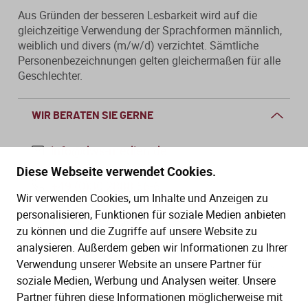
Aus Gründen der besseren Lesbarkeit wird auf die
gleichzeitige Verwendung der Sprachformen männlich,
weiblich und divers (m/w/d) verzichtet. Sämtliche
Personenbezeichnungen gelten gleichermaßen für alle
Geschlechter.
WIR BERATEN SIE GERNE
info@dws-medien.de
Diese Webseite verwendet Cookies.
+49 (0)30 2888 56-6
Wir verwenden Cookies, um Inhalte und Anzeigen zu
Mo.–Do. 08:00–16:00 Uhr
personalisieren, Funktionen für soziale Medien anbieten
Fr. 08:00–13:30 Uhr
zu können und die Zugriffe auf unsere Website zu
analysieren. Außerdem geben wir Informationen zu Ihrer
Verwendung unserer Website an unsere Partner für
SERVICE
soziale Medien, Werbung und Analysen weiter. Unsere
Partner führen diese Informationen möglicherweise mit
Hilfe (FAQ)
KAUF UND BESTELLUNG