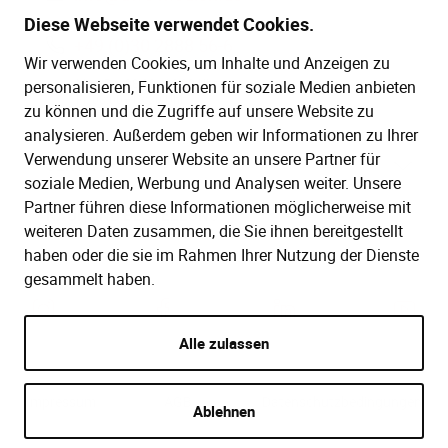
Diese Webseite verwendet Cookies.
+49 (0)30 2888 56-6
Wir verwenden Cookies, um Inhalte und Anzeigen zu
Mo.–Do. 08:00–16:00 Uhr
personalisieren, Funktionen für soziale Medien anbieten
Fr. 08:00–13:30 Uhr
zu können und die Zugriffe auf unsere Website zu
analysieren. Außerdem geben wir Informationen zu Ihrer
Verwendung unserer Website an unsere Partner für
SERVICE
soziale Medien, Werbung und Analysen weiter. Unsere
Partner führen diese Informationen möglicherweise mit
Hilfe (FAQ)
KAUF UND BESTELLUNG
weiteren Daten zusammen, die Sie ihnen bereitgestellt
Gesetze
haben oder die sie im Rahmen Ihrer Nutzung der Dienste
Versand und Lieferung
gesammelt haben.
Kontakt
Bestellung
Zahlungsarten
Alle zulassen
Impressum
AGB
Datenschutzbedingungen
Ablehnen