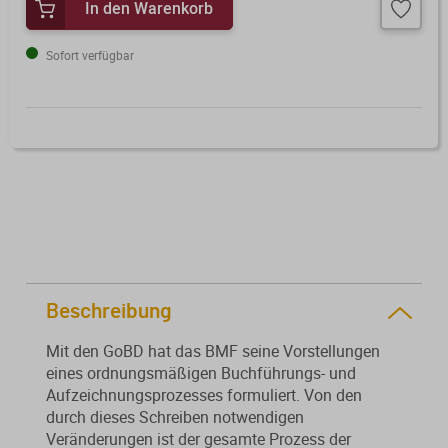
In den Warenkorb
Von der Ausbildung bis zur
Der DWS StBVV-Rechner
Sanierungsberatung
erfolgreichen Prüfung – entdecken
unterstützt Sie bei der schnellen
Sofort verfügbar
Sie unsere Ausbildungsbegleitung
und korrekten
Wirtschaftsberatung
für Steuerfachangestellte.
Gebührenberechnung.
Existenzgründung
Alle Weiterbildungen
Alle Fachmedien
Alle Produkte
Erscheint in Kürze
Erscheint in Kürze
Themenpakete
Beschreibung
Neuheiten
Neuheiten
Mit den GoBD hat das BMF seine Vorstellungen
eines ordnungsmäßigen Buchführungs- und
Aktuelles Programm
Aufzeichnungsprozesses formuliert. Von den
durch dieses Schreiben notwendigen
Veränderungen ist der gesamte Prozess der