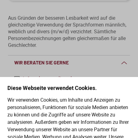
Aus Gründen der besseren Lesbarkeit wird auf die
gleichzeitige Verwendung der Sprachformen männlich,
weiblich und divers (m/w/d) verzichtet. Sämtliche
Personenbezeichnungen gelten gleichermaßen für alle
Geschlechter.
WIR BERATEN SIE GERNE
info@dws-medien.de
Diese Webseite verwendet Cookies.
+49 (0)30 2888 56-6
Wir verwenden Cookies, um Inhalte und Anzeigen zu
Mo.–Do. 08:00–16:00 Uhr
personalisieren, Funktionen für soziale Medien anbieten
Fr. 08:00–13:30 Uhr
zu können und die Zugriffe auf unsere Website zu
analysieren. Außerdem geben wir Informationen zu Ihrer
Verwendung unserer Website an unsere Partner für
SERVICE
soziale Medien, Werbung und Analysen weiter. Unsere