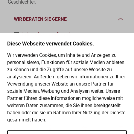
Geschlechter.
WIR BERATEN SIE GERNE
info@dws-medien.de
Diese Webseite verwendet Cookies.
+49 (0)30 2888 56-6
Wir verwenden Cookies, um Inhalte und Anzeigen zu
Mo.–Do. 08:00–16:00 Uhr
personalisieren, Funktionen für soziale Medien anbieten
Fr. 08:00–13:30 Uhr
zu können und die Zugriffe auf unsere Website zu
analysieren. Außerdem geben wir Informationen zu Ihrer
Verwendung unserer Website an unsere Partner für
SERVICE
soziale Medien, Werbung und Analysen weiter. Unsere
Partner führen diese Informationen möglicherweise mit
Hilfe (FAQ)
KAUF UND BESTELLUNG
weiteren Daten zusammen, die Sie ihnen bereitgestellt
Gesetze
haben oder die sie im Rahmen Ihrer Nutzung der Dienste
Versand und Lieferung
gesammelt haben.
Kontakt
Bestellung