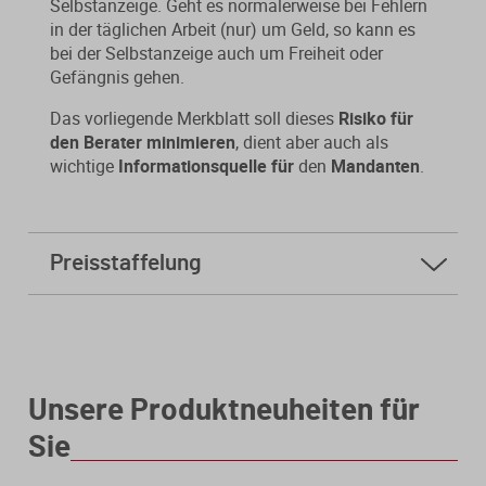
Selbstanzeige. Geht es normalerweise bei Fehlern
in der täglichen Arbeit (nur) um Geld, so kann es
bei der Selbstanzeige auch um Freiheit oder
Gefängnis gehen.
Das vorliegende Merkblatt soll dieses
Risiko für
den Berater minimieren
, dient aber auch als
wichtige
Informationsquelle für
den
Mandanten
.
Preisstaffelung
ab
5 Stk.
5,60 € * sparen Sie 94%
ab
10 Stk.
3,40 € * sparen Sie 96%
Unsere Produktneuheiten für
Sie