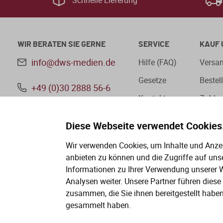
Schnelle Lieferung
WIR BERATEN SIE GERNE
SERVICE
KAUF 
info@dws-medien.de
Hilfe (FAQ)
Versan
Gesetze
Bestel
+49 (0)30 2888 56-6
Kontakt
Zahlu
Mo.–Do. 08:00–16:00 Uhr
Fr. 08:00–13:30 Uhr
Diese Webseite verwendet Cookies
Aus Gründen der besseren Lesbarkeit wird auf die gleichz
Wir verwenden Cookies, um Inhalte und Anzei
divers (m/w/d) verzichtet. Sämtliche Personenbezeichnung
anbieten zu können und die Zugriffe auf uns
Informationen zu Ihrer Verwendung unserer W
Analysen weiter. Unsere Partner führen dies
zusammen, die Sie ihnen bereitgestellt habe
Impressum
AGB
Datenschutzbedingungen
gesammelt haben.