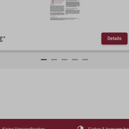
Details
€
*