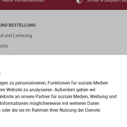
Keine Versandkosten
Sicher & bequem be
UND BESTELLUNG
d und Lieferung
lung
ngsarten
.
eitige Verwendung der Sprachformen männlich, weiblich und
gen zu personalisieren, Funktionen für soziale Medien
en gelten gleichermaßen für alle Geschlechter.
ere Website zu analysieren. Außerdem geben wir
ebsite an unsere Partner für soziale Medien, Werbung und
e Informationen möglicherweise mit weiteren Daten
n oder die sie im Rahmen Ihrer Nutzung der Dienste