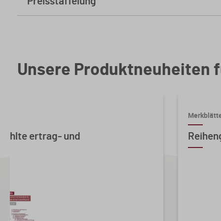
Preisstaffelung
ab
5 Stk.
4,60 € * sparen Sie 96%
ab
10 Stk.
2,90 € * sparen Sie 97%
Unsere Produktneuheiten f
Merkblätt
ählte ertrag- und
Reihen