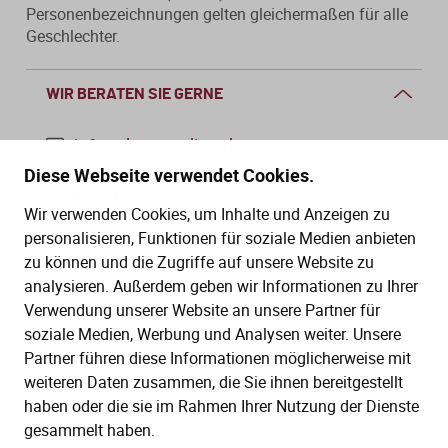
Personenbezeichnungen gelten gleichermaßen für alle
Geschlechter.
WIR BERATEN SIE GERNE
info@dws-medien.de
Diese Webseite verwendet Cookies.
+49 (0)30 2888 56-6
Wir verwenden Cookies, um Inhalte und Anzeigen zu
Mo.–Do. 08:00–16:00 Uhr
personalisieren, Funktionen für soziale Medien anbieten
Fr. 08:00–13:30 Uhr
zu können und die Zugriffe auf unsere Website zu
analysieren. Außerdem geben wir Informationen zu Ihrer
Verwendung unserer Website an unsere Partner für
SERVICE
soziale Medien, Werbung und Analysen weiter. Unsere
Partner führen diese Informationen möglicherweise mit
Hilfe (FAQ)
KAUF UND BESTELLUNG
weiteren Daten zusammen, die Sie ihnen bereitgestellt
Gesetze
haben oder die sie im Rahmen Ihrer Nutzung der Dienste
Versand und Lieferung
gesammelt haben.
Kontakt