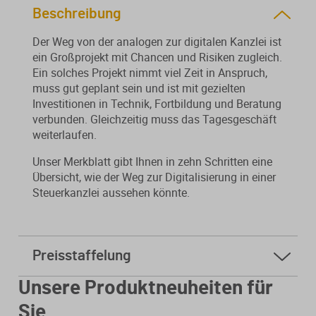
Beschreibung
Der Weg von der analogen zur digitalen Kanzlei ist
ein Großprojekt mit Chancen und Risiken zugleich.
Ein solches Projekt nimmt viel Zeit in Anspruch,
muss gut geplant sein und ist mit gezielten
Investitionen in Technik, Fortbildung und Beratung
verbunden. Gleichzeitig muss das Tagesgeschäft
weiterlaufen.
Unser Merkblatt gibt Ihnen in zehn Schritten eine
Übersicht, wie der Weg zur Digitalisierung in einer
Steuerkanzlei aussehen könnte.
Preisstaffelung
ab
5 Stk.
3,80 € * sparen Sie 46%
Unsere Produktneuheiten für
ab
10 Stk.
2,60 € * sparen Sie 63%
Sie
Mindestbestellmenge 2 Stk.